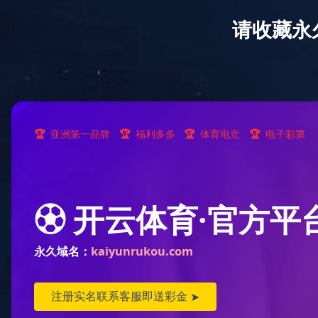
欢迎光临开云登入_开云登入(中国)有限公司 !
网站首页
NexFlow产品
H